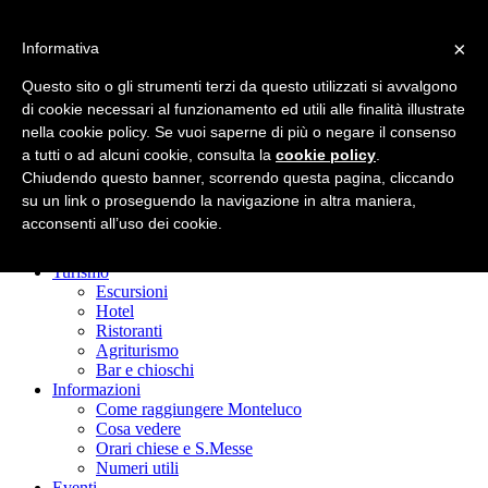
×
Informativa
Pro Loco Monteluco
Questo sito o gli strumenti terzi da questo utilizzati si avvalgono
Promozione del territorio – Spoleto
di cookie necessari al funzionamento ed utili alle finalità illustrate
nella cookie policy. Se vuoi saperne di più o negare il consenso
a tutti o ad alcuni cookie, consulta la
cookie policy
.
Menu
Chiudendo questo banner, scorrendo questa pagina, cliccando
su un link o proseguendo la navigazione in altra maniera,
Home
acconsenti all’uso dei cookie.
Il Monteluco
Chi siamo
Turismo
Escursioni
Hotel
Ristoranti
Agriturismo
Bar e chioschi
Informazioni
Come raggiungere Monteluco
Cosa vedere
Orari chiese e S.Messe
Numeri utili
Eventi